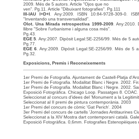
2009. Més de 5 autors. Article "Ojos que no
ven". Pg.11. Article "Dibuixant fotografies". Pg.111
III-IAU I+D+I
. Any:2009. ISBN 10:84-9728-309-0. ISB
"Inventando una transversalidad".
Olot. Una Mirada retrospectiva 1999-2009
. Any:2010. 
llibre "Sobre l'urbanisme i alguna cosa més".
Pg.43.
EGE 5
. Any:2007. Dipòsit Legal:SE-2256/99. Més de 5 autor
Pg.77.
EGE 6
. Any:2009. Dipòsit Legal:SE-2256/99. Més de 5 aut
Pg.32.
Exposicions, Premis i Reconeixements
1er Premi de Fotografia. Ajuntament de Castell-Platja d'Ar
1er Premi de Fotografia. Modalitat Blanc i Negre. 2002. Fi
1er Premi de Fotografia. Modalitat Blanc i Negre. 2002. Sa
Exposició Fotogràfica. Chicago Loop. Passatges 8. COAC.
Seleccionat al concurs d'idees del 'Monument a la Legitimi
Seleccionat al II premi de pintura contemporània. 2003
1er Premi del concurs de còmic 'Gat Perich'. 2004
3er Premi del concurs de cartells 'Jornades Antitaurines Ciu
Seleccionat a la XIV Mostra dart contemporani català. Gale
Exposició Fotogràfica. 0,6mm. Fotografies Estenopèiques 