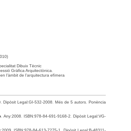
ona.com
2010)
pecialitat Dibuix Tècnic
essió Gràfica Arquitectònica.
n l’àmbit de l’arquitectura efímera
. Dipòsit Legal:GI-532-2008. Més de 5 autors. Ponència
o
. Any:2008. ISBN:978-84-691-9168-2. Dipòsit Legal:VG-
y:2009. ISBN:978-84-613-7275-1. Dipòsit Legal:B-48311-