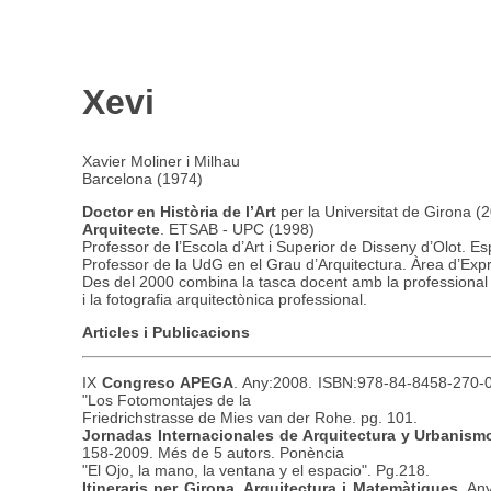
Xevi
Xavier Moliner i Milhau
Barcelona (1974)
espai@andr
Doctor en Història de l’Art
per la Universitat de Girona (
Arquitecte
. ETSAB - UPC (1998)
Professor de l’Escola d’Art i Superior de Disseny d’Olot. Es
Professor de la UdG en el Grau d’Arquitectura. Àrea d’Expr
Des del 2000 combina la tasca docent amb la professional e
i la fotografia arquitectònica professional.
Articles i Publicacions
IX
Congreso APEGA
. Any:2008. ISBN:978-84-8458-270-0
"Los Fotomontajes de la
Friedrichstrasse de Mies van der Rohe. pg. 101.
Jornadas Internacionales de Arquitectura y Urbanism
158-2009. Més de 5 autors. Ponència
"El Ojo, la mano, la ventana y el espacio". Pg.218.
Itineraris per Girona. Arquitectura i Matemàtiques
. An