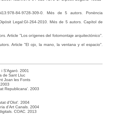
N13:978-84-9728-309-0. Més de 5 autors. Ponència
Dipòsit Legal:GI-264-2010. Més de 5 autors. Capítol de
s. Article "Los orígenes del fotomontaje arquitectónico".
ors. Article "El ojo, la mano, la ventana y el espacio".
o i S'Agaró. 2001
ra de Sant Lluc
nt Joan les Fonts
 2003
tat Republicana'. 2003
tat d'Olot'. 2004
ria d’Art Canals. 2004
digitals. COAC. 2013